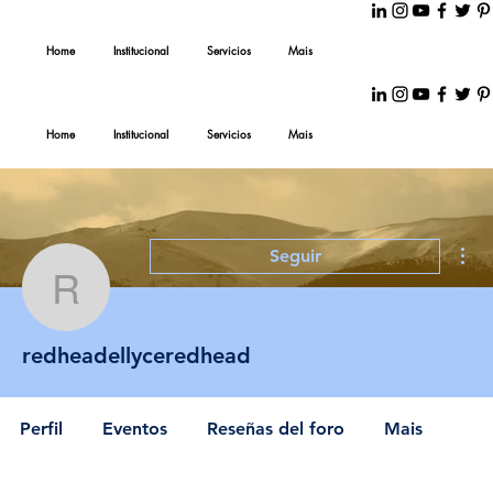
Home
Institucional
Servicios
Mais
Home
Institucional
Servicios
Mais
Más
Seguir
redheadellyceredhead
redheadellyceredhead
Perfil
Eventos
Reseñas del foro
Mais