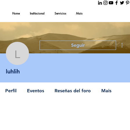
Home
Institucional
Servicios
Mais
Más
Seguir
luhlih
luhlih
Perfil
Eventos
Reseñas del foro
Mais