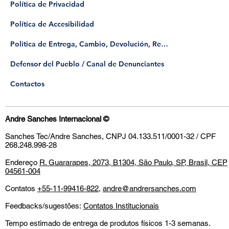
Política de Privacidad
Política de Accesibilidad
Politica de Entrega, Cambio, Devolución, Reembolso
​Defensor del Pueblo / Canal de Denunciantes
Contactos
Andre Sanches Internacional
©
Sanches Tec/Andre Sanches, CNPJ 04.133.511/0001-32 / CPF
268.248.998-28
Endereço
R. Guararapes, 2073, B1304, São Paulo, SP, Brasil, CEP
04561-004
Contatos
+55-11-99416-822
,
andre@andrersanches.com
Feedbacks/sugestões:
Contatos Institucionais
Tempo estimado de entrega de produtos físicos 1-3 semanas.