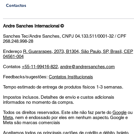
Contactos
Andre Sanches Internacional
©
Sanches Tec/Andre Sanches, CNPJ 04.133.511/0001-32 / CPF
268.248.998-28
Endereço
R. Guararapes, 2073, B1304, São Paulo, SP, Brasil, CEP
04561-004
Contatos
+55-11-99416-822
,
andre@andrersanches.com
Feedbacks/sugestões:
Contatos Institucionais
Tempo estimado de entrega de produtos físicos 1-3 semanas.
Impostos inclusos. Detalhes de envio e custos adicionais
informados no momento da compra.
Todos os direitos reservados. Este site não faz parte do
Google
ou
Meta
, nem é endossado por eles em nenhum aspecto. Google e
Meta são marcas comerciais
Aceitamos todos os principais cartões de crédito e débito, boleto,