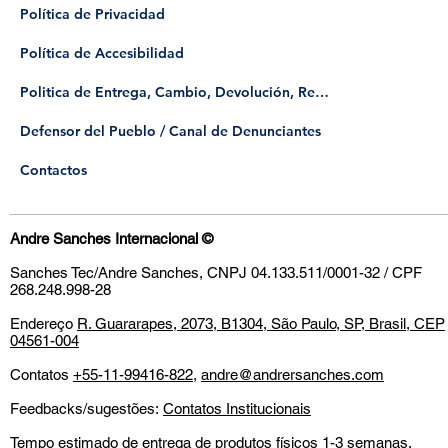
Política de Privacidad
Política de Accesibilidad
Politica de Entrega, Cambio, Devolución, Reembolso
​Defensor del Pueblo / Canal de Denunciantes
Contactos
Andre Sanches Internacional
©
Sanches Tec/Andre Sanches, CNPJ 04.133.511/0001-32 / CPF
268.248.998-28
Endereço
R. Guararapes, 2073, B1304, São Paulo, SP, Brasil, CEP
04561-004
Contatos
+55-11-99416-822
,
andre@andrersanches.com
Feedbacks/sugestões:
Contatos Institucionais
Tempo estimado de entrega de produtos físicos 1-3 semanas.